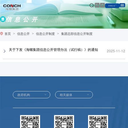
|
信息公开
首页
信息公开
信息公开制度
集团总部信息公开制度
>
>
>
关于下发《海螺集团信息公开管理办法（试行稿）》的通知
2025-11-12