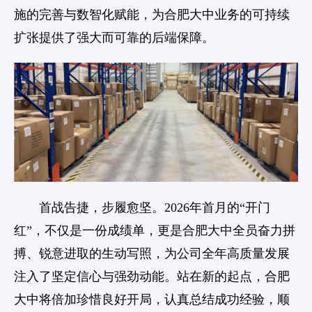
施的完善与数智化赋能，为合肥大中业务的可持续
扩张提供了强大而可靠的后端保障。
首战告捷，步履愈坚。2026年首月的“开门
红”，不仅是一份成绩单，更是合肥大中全员奋力拼
搏、锐意进取的生动写照，为公司全年高质量发展
注入了坚定信心与强劲动能。站在新的起点，合肥
大中将倍加珍惜良好开局，认真总结成功经验，顺