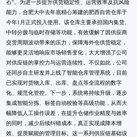
石”。为进一步提升供货稳定性、运营效率及抗风险
能力，合肥大中去年底精心筹建的肥西自营仓库于
今年1月正式投入使用。该仓库主要承担国内集货、
中转分拨与临时存储等功能，有效缓解了因供应商
交货周期波动带来的压力，保障海外仓供货稳定，
能够更灵活地响应市场销售变化，大大增强了公司
对供应链的掌控力与运营连续性。不仅如此，公司
还同步自主研发并上线了智能仓库管理系统，目前
已实现对货物入库、出库、盘点等全流程的数字
化、规范化管控。下一步，系统将持续升级，逐步
集成智能分拣、标签自动校验等高级功能，从而大
幅降低人工操作误差，在提升仓储作业精度与效率
的同时，减少后续纠错成本，真正实现成降本增
效、提质赋能的管理目标。这一系列供应链基础设