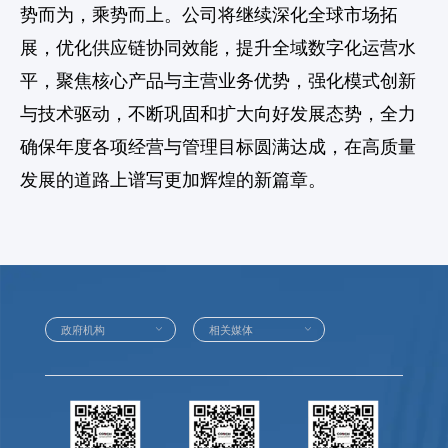
势而为，乘势而上。公司将继续深化全球市场拓
展，优化供应链协同效能，提升全域数字化运营水
平，聚焦核心产品与主营业务优势，强化模式创新
与技术驱动，不断巩固和扩大向好发展态势，全力
确保年度各项经营与管理目标圆满达成，在高质量
发展的道路上谱写更加辉煌的新篇章。