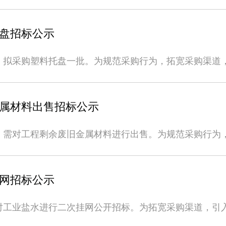
相关事宜公告如下：一、本次招标内容概况：1.标的内容：
标拟收取标书费50元，以及投标保证金5000元。标书
信名单。三、投标申请人需提供的报名材料（一）须提供
含人工、安装、调试及场地处理等；3.交货及施工地点：
开标日期前缴纳（以到账时间为准），否则投标人的投标
投标单位公章发送邮件至宁波海螺新材料科技有限公司邮箱（n
次招标为公开招标，投标人必须具备独立法人资格，必须能
定账户，任何情况下标书费不予退还，投标保证金则按招
盘招标公示
合同执行期间有关文件、证件处于有效期；如发现虚假文
权结构中有含有相同股东关联人或相同法人的，只接受其中
标人指定地点的所有费用，一票制综合含税到厂价，开具有
同时上传单位授权委托书（加盖公章及法人私章）。四、投
人须提供企业营业执照、银行开户许可证、企业法人授权
六、招标时间节点（一）公示及报名时间：2023年5月26
，拟采购塑料托盘一批。为规范采购行为，拓宽采购渠道
结束后收到资格审查通知书后缴纳，缴纳标书费后方可领
营业绩介绍等文字说明，需注明投标标段，以上材料发送至招
日至2023年6月7日。（四）投标时间：2023年6月8日至2
备条件的单位参加招投标，现将有关事项公示如下：一、
标保证金和标书费必须以银行转账方式公对公缴纳至宁波
投标材料中的真实性予以进一步核实。四、投标注意事项
新材料科技有限公司开 户 行：中国银行宁波骆驼支行帐 号： 4052 4999 
0mm，双面网格，四向进叉，加7钢，静载4吨，要求表面平
关规定予以无息退还或扣除。五、投标报价原则1．投标
原则上合同期内价格固定不变，若发生双方认可的不可抗
地址：浙江省宁波市镇海区澥浦镇宁波石化经济开发区明海
独立法人资格，且为一般纳税人，营业执照注册资本金不低
专用发票。2．投标单位没有对招标文件的实质性要求和
属材料出售招标公示
需提供的报名材料投标人需承担与递交投标文件有关的费
46005邮 箱：nbxcl_conch@126.com招标人：宁波海螺新材料科技有限公司2
授权的经销商，经销商需提供相关授权证明；3.公司近
23年5月30日。（二）资质审核时间：2023年5月31日。
及投保保证金3000元（叁仟元整），以我方到账时间为
满足产品的技术服务要求。5.投标人未被海螺集团及其所
3年6月21日14:00。（五）开标时间：2023年6月21
，需对工程剩余废旧金属材料进行出售。为规范采购行为
消投标资格。招标单位最迟在书面合同签订后10个工作
、招标文件规定的其他条件。三、招标文件获取与递交凡有意参
技有限公司公司地址：浙江省宁
招投标，现将有关事项公示如下：一、招标标的：序号标的
开招标，凡有意参加投标者可登陆信e采官网查看详情，信
人身份证（复印件）、营业执照（复印件并盖章）、公司
材料科技有限公司。联 系 人：俞俊杰 18356946005邮 箱：nbxcl_
金属材料吨5宁波海螺新材料科技有限公司厂区内注：以上
示招标信息时间: 5月12日8:00-5月19日18:00。3.报名起止时间:
人对资质审查合格的报名投标人予以发放标书，发放标书时间为20
24日
的条件：1、营业执照等相关资质齐全，具备处置废旧物
5月20日8:00-5月25日18:00。资格审查通过的单位于20
网招标公示
缴纳，在任何情况下标书费不予退还），投标截止日为2022年
不得低于10万。三、投标申请人须注意事项1、投标单
.投标保证金缴纳及报价时间: 投标保证金需在投标截止时间
投标后招标方对投标方所递交的资格和技术响应文件及生
复印件（加盖公司章）。2、中标单位因安全管理不善造
投标报价均视为弃标。7.开标时间和地点:开标时间为2022
对工业盐水进行二次挂网公开招标。为拓宽采购渠道，引
汇方式交纳投标保证金人民币10000元整（壹万元整）
对待处置废旧金属材料进行实地勘察，如因未进行现场勘
招标人相关信息招标人：贵港海螺台泥新材料科技有限公司
标的物名称：工业盐水。2、交货地点：浙江省宁波市镇
标费用缴纳账户信息：企业名称：宁波海螺新材料科技有限公