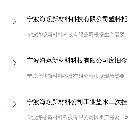
的原则，拓宽采购渠道，提高采购质量，现将
法人私章）。四、投标保证金和标书费本次招
未被海螺集团及其所属或管理企业列入不守
丙烯（PP）储罐6套、碳钢离心泵5台等，
标书费后方可领取标书；投标保证金必须在
件，以及响应第二条中的业绩合同等资料，并加盖
公司。二、投标申请人须具备的条件：1.本
对公缴纳至宁波海螺新材料科技有限公司指
宁波海螺新材料科技有限公司塑料托
上传的资质证明材料必须真实、有效，保证
经营许可生产厂家、代理商及贸易商；3.股
价原则1．投标单位所投价格应为发货至招
的权利）。（三）如非法人代表登记报名需
名单。三、报名投标人需提供的材料：投标
的实质性要求和条件作出响应的，按废标处理。
宁波海螺新材料科技有限公司根据生产需要
及投标保证金8000元。标书费在资质审核
单位公章，原件备查），联系人电话，可附单位经
年6月2日。（三）标书发售时间：2023年6月2
“公开、公平、公正、透明”的原则，欢迎具
间为准），否则投标人的投标书不生效。投
并联系招标联系人进行报名。招标人有权对
月23日14:00。七、投标保证金缴纳信息公司名称：宁波海螺
盘塑料材质（蓝色），1400*1200*15
不予退还，投标保证金则按招标文件中的相
保供等过程中一切不确定因素，合理报价，
公司名称：宁波海螺新材料科技有限公司公司
厂为准二、准入条件：1.投标单位必须具备
一票制综合含税到厂价，开具有效的增值税
宁波海螺新材料科技有限公司废旧金
成则终止合同，停止供货。五、投标申请人
人：俞俊杰 183569
料托盘专业生产、制造厂家，或具有制造厂家
（一）公示及报名时间：2023年5月24日至20
名义通过银行转账方式缴纳标书费用100元
务状况。4.具有良好的售后服务能力，能够
日。（四）投标时间：2023年6月6日至202
宁波海螺新材料科技有限公司根据现场需要
标人将视为非响应性投标而予以拒绝 ，并取
执行人（信用中国网站）；7.法律、行政法规
材料科技有限公司开 户 行：中国银行宁波骆驼支行帐 号： 4052 4999 9969八、招标人信息公司名称：宁波海螺新材料科
正、透明”的原则，欢迎具备条件的单位参加
名、投标注意事项和时间：1.本次招标为公
日（北京时间，下同）。将投标人或受委托
波市镇海区澥浦镇宁波石化经济开发区明海北路2588号宁波海螺新
海螺新材料科技有限公司厂区内2其他废旧
（https://www.xinecai.com/）。2.公
（nbxcl_conch@126.com）。招标
人：宁波海螺新材料科技有限公司2023年5月
及实际出售数量为准。二、投标申请人须具备
8:00-5月19日18:00。5.标书发售时间：
宁波海螺新材料公司工业盐水二次挂
缴纳标书费用人民币100元,以转账或电汇方式
好的资信状况和财务状况。3、公司注册资金
招标人确认收到相关费用后，进行发放标书；6
日。招标方有权对投标方进行资质后审，即
质（包括但不限于营业执照副本）证明材料
2022年6月9日15:00，报价未密封、逾期
宁波海螺新材料科技有限公司因生产需要，
理。投标人在提交投标文件时，应以转账或电
单位无关。3、所有投标单位可到提货现场
限公司会议室,开标时不邀请投标人。七、
关信息公告如下：一、本次招标内容概况1、
何时候招标人不接受私人账户或现金缴款。招