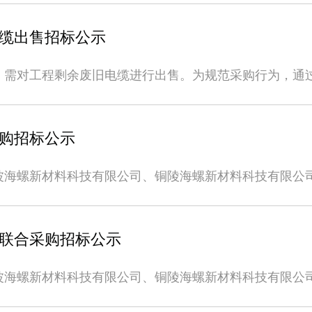
，招标方不承担任何责任。4、凡有意参加投标者，请于202
0775-4650099联 系 人：莫先生 18977565475电子邮箱： hlconchbgs@163
工业盐水吨15000氯化钠含量≥20%，含固量控制在25%
位在招标文件内的价格包含：投标单位报价需包含但不限于：
介及投标所需的资质审查全部材料发送至招标人邮箱（nbxc
间内提供，逾期不予受理；本次招标投标申请人的资格需
1、工商营业执照、资质证书在有效期内，近1年内征信情况
址：浙江省宁波市镇海区石化经济技术开发区明海北路2588号。联系方
缆出售招标公示
2022年4月25日-4月29日（注：获取投标文件需缴纳
港海螺台泥新材料科技有限公司2022年5月11日
具有独立承担民事责任的能力。2、具有独立法人资格的
年4月29日14:00，开评标时间暂定2022年4月29
保部门认可的非危废或固废品。3、报名单位须配合招标
，需对工程剩余废旧电缆进行出售。为规范采购行为，通
资质材料及生产现场做进一步核查，若不符合招标方要求
环保风险的，招标单位将视其为无效报名。4、经销企业
标，现将有关事项公示如下：一、招标标的：序号标的物单
元整（贰仟元整）。以上费用缴纳必须以投标单位账户进
和财务状况，未被法院、金融机构或海螺集团下属各公司
计出售数量，实际出售以现场装车过磅数量及实际出售数
开 户 行：中国银行宁波骆驼支行帐 号：405249999969四、报价原则投标
告等上述资质证明材料复印件，且须加盖投标单位行政公
质。2、公司无不良及不诚信记录,具备良好的资信状况和
用；（2）往返现场车辆及现场提货的物流、工程机械和
购招标公示
）注册时扫描上传。2、投标人上传的资质证明材料必须真实、有
独立法人资格，提供合法有效的公司经营资质（包括但不
8895331945汪
备注参与标的。3、如非法人代表登记报名，需同时上传
员伤害，由中标单位承担一切责任，与招标单位无关。3、
时间内提供，逾期不予受理。特此公告。招标人：宁波海螺新材料
波海螺新材料科技有限公司、铜陵海螺新材料科技有限公
料阳光采购平台注册的账号在规定时间内登录进行投标。
得中标后出现对待出售废旧电缆价格、数量的异议，由投
争，体现公平、公正、公开原则，现将招标相关信息公告
书费、保证金交纳要求本次招标收取每家投标单位标书费
-3月4日（北京时间，下同）。将投标人或受委托人身份证
限公司：浙江省宁波市镇海区宁波石化经济技术开发区明
波海螺新材料科技有限公司指定账户（汇款时，务必在摘要
lxclgyb@163.com）。招标人对资质审查合格的报
港海螺台泥新材料科技有限公司：广西贵港市覃塘区三里
，不足1万元的按照1万元收取。取得供应权的单位，在
联合采购招标公示
费用人民币50元,以转账或电汇方式缴纳，在任何情况下标书
标文件宁波公司8吨洗扫车台1贵港公司8吨洗扫车台14. 合
于未按中标通知规定的时间内签订合同的或足额交纳合同
0日。不邀请投标人参与开标。5、招标方有权对投标方进行
资质证书（含代理证书等）在有效期内，近1年内征信情况
及合作资格。中标单位和未中标单位的投标保证金待书面合
波海螺新材料科技有限公司、铜陵海螺新材料科技有限公
按废标处理。6、投标人在提交投标文件时，应以转账或电
发票且具有独立承担民事责任的能力。2.投标单位需为
响应招标文件要求，不响应招标文件要求的将视为废标。2
渠道竞争，体现公平、公正、公开原则，现将招标相关信
行对公转账，任何时候招标人不接受私人账户或现金缴款
.未被法院、金融机构或海螺集团下属各公司列入失信黑
并正常供货后整1个月为试用期，在此期间如连续3次或