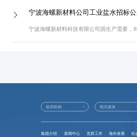
高空作业平台3台。2.交货地点：宁波海螺
科技有限公司开 户 行：中国银行宁波骆驼支行帐 号：405249999969四、报价原则投标单位在招标文件内的价格包含：（1）待出售标的
企业营业执照、银行开户许可证、如非法人
等情形，合同自行终止，买方有权扣除卖方所缴
安徽省铜陵市铜陵经济技术开发区东部园区新
返现场车辆及现场提货的物流、工程机械和人工
宁波海螺新材料公司工业盐水招标公
单位公章，原件备查），可附单位经营业绩介绍等
3月8日10:00在海螺新材料阳光采购平台（yg
名称计量单位采购数量技术要求铜陵公司剪叉
浙江省宁波市镇海区石化经济技术开发区明海路路。联系方式：业务咨询 陈先生/18895331945
标人有权对投标材料中的真实性予以进一步核
时间：2022年3月1日10:00至2022年3月8
效期：2022年4月1日-2023年3月3
予受理。特此公告。招标人：宁波海螺新材料科
宁波海螺新材料科技有限公司因生产需要，
一律不予退还，投标保证金为20000元（
10:00至2022年3月13日10:00，在海螺
册资本金须达到1亿元人民币以上（含1亿元
告如下：一、本次招标内容概况1、标的物名
标，则招标人在发布《未中标通知书》后10
采购平台上进行投标。6、开标时间：2022
家，企业股权结构中的大股东、实际控制人或
标：物资名称计量单位暂定采购量质量要求工业盐水
整），供货结束并结算货款后10个工作日内无
司地址： 浙江省宁波市镇海区澥浦镇宁波石化经济技术开发区明海北路商务联
标申请人需提供的报名材料投标人须提供企
日。二、投标申请人须具备的条件1、工商营
所投价格应为发货至招标人指定地点的所有费
18505538210公司名称：宁波海螺新材料科技有限公司开 户 行：中国银行
本人身份证（以上均提供副本复印件加盖单
法、合规、有效的增值税专用发票且具有独
的将视为废标。3.招标标的价格在合同约定
在海螺新材料阳光物资采购平台上进行，网址：yg
（hlconchbgs@163.com），并
提供产品需为经属地环保部门认可的非危废
投标者可登陆信e采官网、海螺集团官网查看详情，信
询。2、任何投标单位如对招标过程及结果存在异议
位需向招标方缴纳标书费100元（壹佰元整
质量、供货及存在相关环保风险的，招标单
http://www.chinaconch.com/（新闻
交纳该费用，招标人将视为非响应性投标而
5、具备良好的资信和财务状况，未被法院
8:00-2022年3月7日18:00。4.资质审核时间
履约保证金，合同履约保证金按中标总金额的
户许可证、环评报告等上述资质证明材料复印件，且
于2022年3月13日18:00前缴纳标书费
费”、“投标保证金”、“合同履约保证金”
描上传。2、投标人上传的资质证明材料必
在投标截止时间2022年3月29日15:00前
值税专用发票。2.投标人需响应招标文件要
名时需备注参与标的。3、如非法人代表登
为2022年3月29日15:00；开标地点
由提涨价格。六、具体时间安排1.本次招标
新材料阳光采购平台注册的账号在规定时间
贵港海螺台泥新材料科技有限公司招标人地址：广
（https://www.xinecai.com/）；安徽
五、标书费、保证金交纳要求本次招标收取每
话：0775-4650099联 系 人：莫先生 18977565475电子邮箱： hlconchbgs@163.com本次招标为公开招标，报名材料须在规定时间内提供，逾期不予受
8:00-2022年3月7日18:00。3.报名起止时间: 
集团介绍
新闻中心
党群工作
海外发展
社
纳至宁波海螺新材料科技有限公司指定账户（