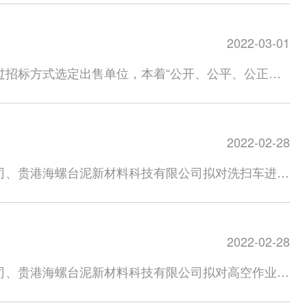
2年4月21日-4月24日,将投标人或受委托人身份证
.com
±1%4、合同有效期：2022年3月29日-2022年
塑料托盘本身价值、附加值、及制作配送至买方工厂或买
l_conch@126.com）。招标人对资质审查合
经招标专业组评审和尽职调查来确定，通过资格评审的
良好，注册资本金须达到50万以上（含50万元）；能
标书费用人民币50元,以转账或电汇方式缴纳，在任何
2022-03-01
各生产企业或一级代理商，有固定的生产营业场所，具
日。不邀请投标人参与开标。5、招标方有权对投标方进行资
单位对货物源头情况进行现场核实，对于不能配合到源
过招标方式选定出售单位，本着“公开、公平、公正、
，按废标处理。6、投标人在提交投标文件时，应以转
股权结构中的大股东、实际控制人或法定代表人相同
位预估数量处置/提货地点1废旧电缆吨5宁波海螺新
行对公转账，任何时候招标人不接受私人账户或现金缴
列入失信黑名单。三、投标申请人需提供的报名材料
量为准。二、投标申请人须具备的条件：1、营业执照
单位在招
章方为有效，在海螺新材料阳光采购平台
财务状况。3、公司注册资金不得低于10万。三、投
人工成本；（3）现场安全防护措施及其他成本。五、
效，保证合同执行期间有关证件、文件处于有效期；如发现虚假
2022-02-28
限于营业执照副本）证明材料复印件（加盖公司章）。
单位授权委托书（盖行政公章及法定代表人私章）。
所有投标单位可到提货现场对待处置废旧电缆进行实
科技有限公司2022年4月20日
司、贵港海螺台泥新材料科技有限公司拟对洗扫车进行
具体操作流程可在海螺新材料阳光采购平台网页界面右
标/中标单位自行承担，招标方不承担任何责任。4、
如下：一、本次招标内容概况1.标的物名称：洗扫车
人民币100元整，交纳投标保证金人民币2万元。标
（复印件）、营业执照（复印件并盖章）、公司简介及投
海北路；铜陵海螺新材料科技有限公司：安徽省铜陵市
栏注明“标书费”、“投标保证金”）。合同履约保证
名投标人予以发放标书，发放标书时间为2022年3月5
镇甘化园区。3.标的数量：子公司物资名称计量单位
签订合同前转账至中标的相应子公司账户（汇款时，务
费不予退还），投标截止日为2022年3月10日
2022-02-28
同有效期：2022年4月1日-2023年3月31日。二、
履约保证金的，招标人将取消其中标资格并没收投标保证
资质后审，即投标后招标方对投标方所递交的资质材料及生
良好，注册资本金须达到1亿元人民币以上（含1亿
同签订后10个工作日内由宁波海螺新材料科技有限
司、贵港海螺台泥新材料科技有限公司拟对高空作业平
汇方式交纳投标保证金人民币5000元整（伍仟元
设备的生产厂家，企业股权结构中的大股东、实际控制
、招标标的价格在合同约定期限内均固定不变，中标
息公告如下：一、本次招标内容概况1.标的物名称：
。招标费用缴纳账户信息：企业名称：宁波海螺新材料
名单。三、投标申请人需提供的报名材料投标人须提供
累计4次出现供货质量不合格退货保供不及时影响生产