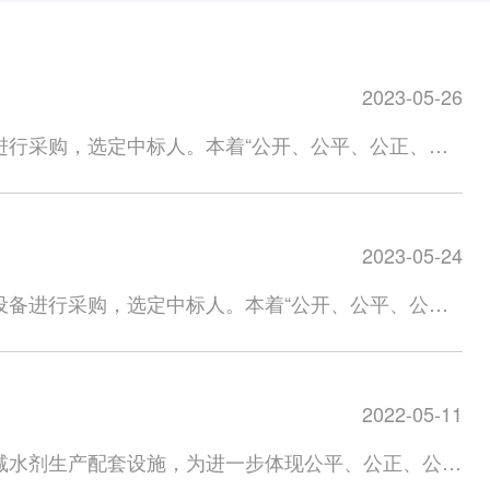
2023-05-26
进行采购，选定中标人。本着“公开、公平、公正、透
序号设备名称设备配置及生产能力数量（套）备注1吨
。1含气动插板阀、软连接、螺旋输送机、缓冲料仓、成套吨包
2023-05-24
技有限公司。 投标申请人须具备的条件（一）投标单
效。（二）投标单位必须为包装机专业生产、制造厂家
备进行采购，选定中标人。本着“公开、公平、公
年以上，提供2020年-2022年经营业绩（不少于5
内容：序号物资名称规格型号及要求单位数量备注1螺
案件，未被法院或金融机构列入失信被执行人。（五）
市镇海区澥浦镇宁波石化经济开发区明海北路2588号宁波
理企业列入不守信名单。三、投标申请人需提供的报名
般纳税人，能开具税率为13%的增值税专用发票，提
绩合同等资料，并加盖投标单位公章发送邮件至宁波海
2022-05-11
册资本金不低于5000万元。（三）投标单位从事冷
须真实、有效，保证合同执行期间有关文件、证件处于有效
四）公司近三年内无不良及不诚信记录，具备良好的资信状
减水剂生产配套设施，为进一步体现公平、公正、公开
代表登记报名需同时上传单位授权委托书（加盖公章及
务能力，能够满足产品的技术服务要求。（六）投标人