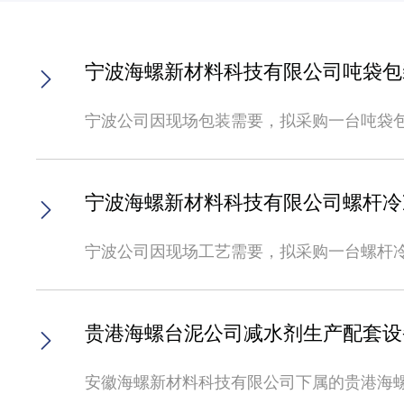
宁波海螺新材料科技有限公司吨袋包
宁波公司因现场包装需要，拟采购一台吨袋
明”的原则，欢迎具备条件的单位参加招投标
袋包装机包装能力：12.5-15bags/h，单
机、检修平台及料仓开DN250接口施工及成套设备安装、调试等;配套手持喷
宁波海螺新材料科技有限公司螺杆冷
（二）交货地点：浙江省宁波市镇海区澥浦镇
位必须具备独立法人资格，且为一般纳税人
宁波公司因现场工艺需要，拟采购一台螺杆
（不接受贸易型企业），注册资本金不低于80
正、透明”的原则，欢迎具备条件的单位参加
份合同）。（四）公司近三年内无不良及不
杆冷冻机组冷量433KW，冷水温度-10o
具有良好的售后服务能力，能够满足产品的
海螺新材料科技有限公司。 投标申请人须具
贵港海螺台泥公司减水剂生产配套设
材料（一）须提供三证合一的营业执照、开
供资质合法有效。（二）投标单位必须为冷冻
螺新材料科技有限公司邮箱（nbxcl_con
冻机组设备加工、制造、销售三年以上，提供2
安徽海螺新材料科技有限公司下属的贵港海
期；如发现虚假文件或内容，将取消其投标
况和财务状况，无重大诉讼案件，未被法院