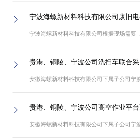
价格、数量的异议，由投标/中标单位自行承担
账号：20459701040012246开 户 行：农业银行贵港江北支行固定电话：
和质量指标：物资名称计量单位暂定采购量质量要求
405249999969四、报价原则投标单
（复印件）、营业执照（复印件并盖章）、公司简
本次招标为公开招标，报名材料须在规定时
12月31日。二、投标申请人须具备的条件
方指定位置产生的费用。五、联系方式招 标 人：宁波海螺新材料科技有限公司地 
宁波海螺新材料科技有限公司废旧电
格的报名投标人予以发放标书，发放标书时间为
公司可凭招标资格预审结果通知书参与投标。贵
提供合法、合规、有效的增值税专用发票且
式：业务咨询 丁先生/18297728856技术咨询 王先生/18969872033报名材料须在规定时间内提供，逾期不予受理。特此公告。招标人：宁波海螺新材料科
情况下标书费不予退还），投标截止日为2022
备一定储存能力。所提供产品需为经属地环
技有限公司2022年5月6日
宁波海螺新材料科技有限公司根据现场需要
质后审，即投标后招标方对投标方所递交的
头进行核实或不满足质量、供货及存在相关
透明”的原则，欢迎具备条件的单位参加招投
账或电汇方式交纳投标保证金人民币2000
的，只接受其中之一。5、具备良好的资信
材料科技有限公司厂区内注：以上数量为预
款。招标费用缴纳账户信息：企业名称：宁波海螺新材料科技有限公司
1、需提供营业执照、开户许可证、环评报
等相关资质齐全，具备处置废旧物资及相关资
标文件内的价格包含：（1）待出售标的物费
贵港、铜陵、宁波公司洗扫车联合采
（ygcg.material.conch.cn
标申请人须注意事项1、投标单位必须具备
联系方式招 标 人：宁波海螺新材料科技有限公司地 址：浙江省宁波市镇海区石化经济技术开发区明海路路。联系方式：业务咨询 陈先生/1
文件或内容，将取消其投标资格，报名时需
2、中标单位因安全管理不善造成车辆及人
先生/15910180360报名材料须在规定
安徽海螺新材料科技有限公司下属子公司宁
四、经审核通过的投标人可使用在海螺新材
地勘察，如因未进行现场勘查或勘查不仔细使
联合公开招标。为拓宽采购渠道，引入渠道竞
上角处点击下载《供应商使用手册》。五、标
凡有意参加投标者，请于2022年3月1日
3台。2.交货地点：宁波海螺新材料科技有
书费及投标保证金均以银行转账方式交纳至宁
标所需的资质审查全部材料发送至招标人邮箱（h
铜陵经济技术开发区东部园区新安江大道；贵
金按中标总金额的2%收取（精确到万元整）
贵港、铜陵、宁波公司高空作业平台
日-3月10日（注：获取投标文件需缴纳标书
采购数量技术要求铜陵公司8吨洗扫车台1详见招
必在摘要栏注明 “合同履约保证金”）。对
14:00，开评标时间暂定2022年3月1
投标申请人须具备的条件1.工商营业执照、
金，同时取消其在海螺新材料两年内的投标
安徽海螺新材料科技有限公司下属子公司宁
产现场做进一步核查，若不符合招标方要求，
元）；能提供合法、合规、有效的增值税专用
公司无息退还。六、报价原则1、投标人需
台进行联合公开招标。为拓宽采购渠道，引入
整）。以上费用缴纳必须以投标单位账户进
人或法定代表人相同的，只接受其中之一。3
单位不得以其他理由提涨价格。3、合同签订