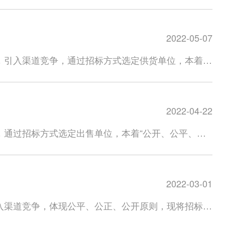
减水剂生产储罐及配套设备。2.招标数量：20m³聚
费在资质审核结束后收到资格审查通知书后缴纳，缴纳
三证合一的营业执照、开户许可证等资质证明材料复印
广东省清远英德市望埠镇龙尾山英德海螺水泥有限责任
书不生效。投标保证金和标书费必须以银行转账方式公
bxcl_conch@126.com）。（二）投标人
提供合规、合法、有效增值税专用发票；2.具备相关
标文件中的相关规定予以无息退还或扣除。五、投标报
件或内容，将取消其投标资格（招标单位保留资格后审
2022-05-07
之一供应商;4.未被海螺公司及相关联公司列入不守信
效的增值税专用发票。2．投标单位没有对招标文件
标保证金和标书费本次招标拟收取标书费50元，以
书、授权代表本人身份证（以上均提供副本复印件加盖
日至2023年6月1日。（二）资质审核时间：2023
，引入渠道竞争，通过招标方式选定供货单位，本着
取标书；投标保证金必须在开标日期前缴纳（以到账时
标人公司邮箱（hlconchbgs@163.com），
023年6月23日14:00。（五）开标时间：2023年6
招标标的：序号物资名称规格及要求单位数量1塑料托
海螺新材料科技有限公司指定账户，任何情况下标书费
：投标人在报价时应综合考虑供货在生产、运输、雨季
9969八、招标人信息
整个3700注：以上数量为暂定数量，以买方通知及实际到
单位所投价格应为发货至招标人指定地点的所有费用，
力因素影响，双方有权对价格进行重新洽谈，若洽谈不
北路2588号宁波海螺新材料科技有限公司。联 系
于100万元，提供有效的营业执照。2.投标单位为塑
条件作出响应的，按废标处理。六、招标时间节点
用，投标申请人公司资质审核通过，投标人以投标公司
2022-04-22
023年5月26日
三年内无不良及不诚信记录，具备良好的资信状况和财
（三）标书发售时间：2023年5月31日至2023年6月5
准，未按规定交纳上述费用，或不按时间及时报价的，招
属或管理企业列入不守信名单；6.投标人不得为失信被
日14:00。七、投标保证金缴纳信息公司名称：宁波海螺新
，通过招标方式选定出售单位，本着“公开、公平、公
日内无息退还投标保证金，标书费不予退还。六、报
加投标者，请于2022年5月6日-2022年5月12
物单位预估数量处置/提货地点1废旧不锈钢吨2宁波
e采招标采购电子交易平台
简介及投标所需的资质审查全部材料发送至招标人邮箱
conch@126.com招标
数量为预计出售数量，实际出售以现场装车过磅数量
 5月12日8:00-5月19日18:00。4.资质审核时间: 5月12日
22年5月13日-2022年5月17日（注：获取投标文件需
资及相关资质。2、公司无不良及不诚信记录,具备良
22年5月25日18:00前缴纳标书费（以我方到账时间为准），
6月1日14:00，开评标时间暂定2022年6月1
2022-03-01
位必须具备独立法人资格，提供合法有效的公司经营资
2022年6月9日15:00前缴纳，报价截止时间为
产现场做进一步核查，若不符合招标方要求，按废标处
成车辆及人员伤害，由中标单位承担一切责任，与招标
年6月9日15:00；开标地点为贵港海螺台泥新材料科技有
入渠道竞争，体现公平、公正、公开原则，现将招标相
。以上费用缴纳必须以投标单位账户进行对公转账，任
查或勘查不仔细使得中标后出现对待出售废旧金属材料
招标人地址：广西贵港市覃塘区三里镇甘化园区公司
海区宁波石化经济技术开发区明海北路。3、标的数量
司开 户 行：中国银行宁波骆驼支行帐 号：