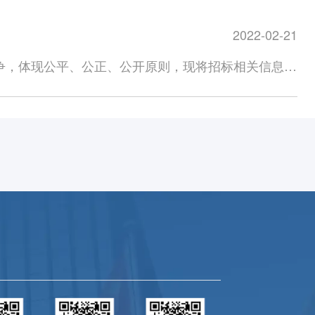
技术开发区明海北路；铜陵海螺新材料科技有限公司：
）、授权代表本人身份证（以上均提供副本复印件加盖
时间及方式：2022年3月1日10:00至2022年
市覃塘区三里镇甘化园区。3.标的数量：子公司物资
招 标 人：宁波海螺新材料科技有限公司地 址：
bgs@163.com），并联系招标联系人进行报名。招
2022-02-21
公示，以海螺新材料阳光采购平台为载体实施公开招标。2、报名
平台台1贵港公司剪叉式高空作业平台台14. 合同有
标方缴纳标书费100元（壹佰元整），在标书发出后
年3月13日10:00。4、标书发售时间：2022年3月8日
书（含代理证书等）在有效期内，近1年内征信情况良好，注
争，体现公平、公正、公开原则，现将招标相关信息公
该费用，招标人将视为非响应性投标而予以拒绝。如未中
10:00至2022年3月28日10:00，在海螺新材料阳光
立承担民事责任的能力。2.投标单位需为设备的生产厂
石化经济技术开发区明海北路。3、标的数量和质量指
金，合同履约保证金按中标总金额的3%收取（向上取
八、招标人信息公司名称：宁波海螺新材料科技有限公司公
融机构或海螺集团下属各公司列入失信黑名单。三、投
合同有效期：2022年3月24日-2022年12月31
金”、“合同履约保证金”）。 报价原则1.投标单位
需同时上传单位授权委托书（盖行政公章）、授权代表
册资本金须达到50万以上（含50万元）；能提供合
2.投标人需响应招标文件要求，不响应招标文件要求
，以上材料发送至招标人公司邮箱
企业，有固定的生产营业场所，具备一定储存能力。所
、具体时间安排1.本次招标为公开招标，凡有意参加
陆网站后下载供应商操作手册，如有疑问可向我公司联系人咨
予以进一步核实。四、标书费、保证金交纳要求投标时投标单
进行现场核实，对于不能配合到源头进行核实或不满足
ai.com/）；安徽海螺集团有限责任公司：
月28日
（伍仟元整）。费用通过对公转账至公司账户，未按规定
、实际控制人或法定代表人相同的，只接受其中之一。
22年3月7日18:00。3.报名起止时间: 2022年2月28日
10个工作日内无息退还投标保证金，如中标则作为
标申请人需提供的报名材料1、需提供营业执照、开
发售时间：3月8日8:00-3月13日18:00。资格审查通过的单位
作日内无息退还。（汇款时，务必在摘要栏注明“标书
ygcg.material.conch.cn）注册时扫
发放标书；6.投标保证金缴纳及报价时间: 投标保证金需
定地点的所有费用，一票制综合含税到厂价，开具有效增
效期；如发现虚假文件或内容，将取消其投标资格，报
封、逾期投标报价均视为弃标。7.开标时间和地点:开标时间
在合同约定期限内均固定不变，中标单位不得以其他理
代表人私章）。四、经审核通过的投标人可使用在海螺
不邀请投标人。七、标书费、投标保证金交纳信息招标人：
集团官网查看详情，信e采招标采购电子交易平台
平台网页界面右上角处点击下载《供应商使用手册》。
40012246开 户 行：农业银行贵港江北支行固定电
（新闻中心-信息公示）。2.公示招标信息时间:2022年2月28日
民币2万元。标书费及投标保证金均以银行转账方式交
: 2022年2月28日8:00-2022年3月7日18:00。5.标书
。合同履约保证金按中标总金额的2%收取（精确到万元