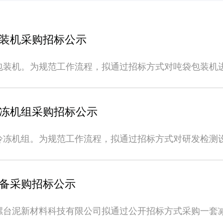
装机采购招标公示
包装机。为规范工作流程，拟通过招标方式对吨袋包装机
，现将有关事项公示如下： 招标标的（一）招标内容：
包净重：800～1000kg/bags，袋重精度要求≤0.2%
码机（带2个墨盒） 和1.5吨电子平台秤（托利多120cm*120cm）,精度0.5‰
冻机组采购招标公示
宁波石化经济开发区明海北路2588号宁波海螺新材料科
，能开具税率为13%的增值税专用发票，提供资质合法有
冷冻机组。为规范工作流程，拟通过招标方式对研发检测设
0万元。（三）投标单位从事包装机设备加工、制造、销售三
招投标，现将有关事项公示如下： 招标标的（一）招标
诚信记录，具备良好的资信状况和财务状况，无重大诉讼
C至-5oC。详见技术文本台1（二）交货地点：浙江省宁波
技术服务要求。（六）投标人未被海螺集团及其所属或管
备的条件（一）投标单位必须具备独立法人资格，且为一
备采购招标公示
户许可证等资质证明材料复印件，以及响应第二条中的业
机组设备专业生产、制造厂家（不接受贸易型企业），注
ch@126.com）。（二）投标人上传的资质证明材料必
020年-2022年经营业绩（不少于10份合同）。（
螺台泥新材料科技有限公司拟通过公开招标方式采购一套
资格（招标单位保留资格后审的权利）。（三）如非法人
或金融机构列入失信被执行人。（五）具有良好的售后服