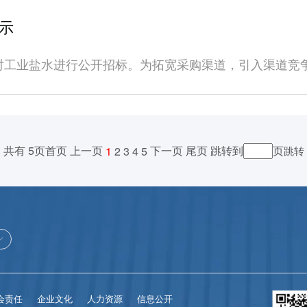
新材料科技有限公司：浙江省宁波市镇海区宁波石化经济
物费用；（2）往
代表登记报名，需同时上传单位授权委托书（盖行政公章
纳合同履约金并追偿由此造成损失。七、具体时间安排1、公示
安江大道；贵港海螺台泥新材料科技有限公司：广西贵港
成本；（3）现场安全防护措施及其他成本。五、联系方式
示
文字说明，以上材料发送至招标人公司邮箱（hlconch
cg.material.conch.cn）、海螺集团官网进行
式高空作业平台台1详见招标文件宁波公司剪叉式高空作业
俞先生/16605530600报名材料须在规定时间内提供，逾期不
实。四、标书费、保证金交纳要求投标时投标单位需向招
日10:00。3、资质审核时间：2022年3月8日10:00至2022
1日。二、投标申请人须具备的条件1.工商营业执照、资质证
技有限公司2022年2月28日
对工业盐水进行公开招标。为拓宽采购渠道，引入渠道竞
贰万元整）,费用通过对公转账至公司账户，未按规定交纳
新材料阳光采购平台上下载标书。5、投标时间：2022年3月13日
）；能提供合法、合规、有效的增值税专用发票且具有独
称：工业盐水。2、交货地点：浙江省宁波市镇海区宁波
个工作日内无息退还投标保证金，如中标则作为履约保证
年3月28日10:00，开标地点：宁波海螺公司会议室。
法定代表人相同的，只接受其中之一。3.未被法院、金
吨15000氯化钠含量≥20%，含固量控制在25%±1%4、
息退还。（汇款时，务必在摘要栏注明“标书费”、“投标保证
系人：张先生 联系电话：18155166754技术联系人：潘先生 联系电话：
业营业执照、银行开户许可证、如非法人代表登记报名，
业执照、资质证书在有效期内，近1年内征信情况良好，注
用，一票制综合含税到厂价，开具有效增值税专用发票。
宁波骆驼支行帐 号：405249999969九、投标信息告知1、本次原材料公开招标
位公章，原件备查），可附单位经营业绩介绍等文字说明
立承担民事责任的能力。2、具有独立法人资格的各生产
期限内均固定不变，中标单位不得以其他理由提涨价格。六
cg.material.conch.cn，具体操作事宜请登
联系招标联系人进行报名。招标人有权对投标材料中的真实性
共有 5页首页 上一页
下一页
尾页
跳转到
页
1
2
3
4
5
或固废品。3、报名单位须配合招标单位对货物源头情况
e采招标采购电子交易平台（https://www.xinec
，请致电：宁波海螺纪检： 199563193662022年2
），在标书发出后一律不予退还，投标保证金为5000元
位将视其为无效报名。4、经销企业股权结构中的大股东
中心-信息公示）。2.公示招标信息时间:2022年2月28日8:00-20
予以拒绝。如未中标，则招标人在发布《未中标通知书》后
、金融机构或海螺集团下属各公司列入失信黑名单。三、投
: 2022年2月28日8:00-2022年3月7日18:00。5.标书
3%收取（向上取整），供货结束并结算货款后10个工
须加盖投标单位行政公章方为有效，在海螺新材料阳光采购平台（
（以我方到账时间为准），招标人确认收到相关费用后，进行
）。五、报价原则1.投标单位所投价格应为发货至招标人指
须真实、有效，保证合同执行期间有关证件、文件处于有
缴纳，报价截止时间为2022年3月29日15:00，报价未密
求，不响应招标文件要求的将视为废标。3.招标标的价格
记报名，需同时上传单位授权委托书（盖行政公章及法定
为贵港海螺台泥新材料科技有限公司二楼视频会议室,开标时
为公开招标，凡有意参加投标者可登陆信e采官网、海螺
内登录进行投标。具体操作流程可在海螺新材料阳光采购
西贵港市覃塘区三里镇甘化园区公司账号：204597010
海螺集团有限责任公司：http://www.chinaconch.com/
家投标单位标书费人民币100元整，交纳投标保证金人
2022年2月28日8:00-2022年3月7日18:00。4.资质审核时间
会责任
企业文化
人力资源
信息公开
汇款时，务必在摘要栏注明“标书费”、“投标保证金”）