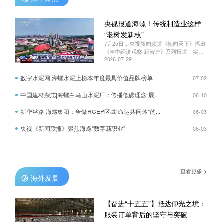
用过程中容易存在的问题和解决措施，科
普瓷砖胶、干混砂浆使用技巧，现场解答
各类施工质量问题。听完接地气的专业讲
央视报道海螺！传统制造业这样
解，一位从业多年的建筑工匠深有感触，
“老树发新枝”
以前凭经验施工，选材、拌料全靠摸索，
时不时留下质量隐患。今天把各类建材特
7月25日，央视新闻频道《朝闻天下》播出
性、规范配比学明白了，以后施工就能从
《年中经济观察·新智造》系列报道，实地
源头避开问题，建出来的房子更稳固、更
探访安徽制造业智能化升级实践。报道以
2026-07-29
放心。走进智能绿色厂区，实地研学见证
“老树发新枝”为喻，聚焦海螺集团打造的全
品质培训第二天，湖南海螺专项邀约20名
国建材行业首个AI大模型，展现传统制造
数字水泥网|海螺水泥上榜本年度最具价值品牌榜单
07-02
优秀工匠代表走进生产基地开展实地观摩
业的智能跃迁之路。相关内容摘编如下。
交流活动。湖南海螺葛德贵同志全面介绍
中国建材杂志|海螺白马山水泥厂：传播低碳理念 展...
06-10
了湖南海螺扎根地方、服务城乡建设的发
展历程，对水泥全流程智能化生产工艺、
新华丝路|海螺集团：争做RCEP区域“命运共同体”的...
06-03
环保配套设备、质量管理体系进行细致讲
解，直观展现现代化建材企业标准化、绿
央视《新闻联播》聚焦海螺“数字新职业”
06-03
色化、智能化生产优势。参观结束后湖南
海螺王俊同志携生产品质、销售、发运各
部门负责人与工匠代表开展座谈交流。下
一步，湖南海螺将以本次建筑工匠培训为
契机，深入贯彻落实集团、股份公司中期
工作会议精神，坚定“销量跑赢大市、效益
查看更多 >
海外发展
一定跑赢大市”的发展信心。立足公司2026
年上半年袋装水泥销量43.8万吨、占净销
量比重62%、托盘袋装销量占比53%的良
好基础，持续深耕终端市场、扎实推进袋
【奋进“十五五”】抵达仰光之境：
装“网格化”精准销售，坚决守牢销量基本
服装订单背后的坚守与突破
盘，加快产业链延伸，科学研判形势，积