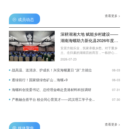
查看更多 >
成员动态
深耕湖湘大地 赋能乡村建设——
湖南海螺助力新化县2026年度乡
村建筑工匠培训
安居方能乐业，筑家承载乡愁。对于重乡
土、念归巢的湖南百姓而言，一栋舒心牢
靠的农村自建房，不仅是遮风避雨的生活
2026-07-23
居所，更是阖家团圆、安居乐业的幸福港
湾。为进一步巩固湖南海螺核心市场、夯
战高温、送清凉、护成长！兴安海螺夏日 “凉” 方就位
08-03
实终端口碑与袋装水泥市场占有率，2026
年7月20日，湖南海螺赋能由新化县住建局
逐绿前行！国家级绿色矿山，海螺+9
08-03
等部门联合举办的2026年度乡村建筑工匠
专项培训，以专业技术输出、暖心物资保
海螺科创党委书记、总经理金峰赴贵港材料科技调研
障、实地生产研学等多维举措，助力新化
07-31
县打造一支懂技术、守规范、重质量的乡
村建设工匠队伍，全县513名建筑从业者及
产教融合搭平台 校企同心育英才——武汉理工学子全...
07-30
相关政府部门人员集中参训。专业授课解
痛点，建材科普提质效“平时建房总遇到墙
面开裂、渗水、硬度不够的问题”，不少工
匠带着施工难题前来听课。课程培训中湖
南海螺肖南辉同志摒弃空洞理论，重点讲
查看更多 >
解海螺水泥的优势、混凝土配比及水泥使
媒体聚焦