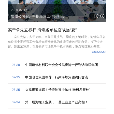
2026-07-17
202
集团公司召开中期经营工作分析会
海
研
实干争先立标杆 海螺各单位奋战当“夏”
奋斗为桨，实干为帆。当前正是决战三季度的关键时期，海螺集团各
单位将中期经营工作分析会精神转化为攻坚克难的行动自觉，按下快进
键、跑出加速度，在激烈的市场竞争中抢占先机，重点项目遍地开花、创
新成果不断涌现，处处涌动着干事创业的澎湃热潮。
2026-08-05
07-29
中国建筑材料联合会会长武庆涛一行到访海螺集团
07-25
中国电信集团领导一行到海螺集团访问交流
07-25
央视报道海螺！传统制造业这样“老树发新枝”
07-24
第一届海螺工业展，一基五业全产业亮相！