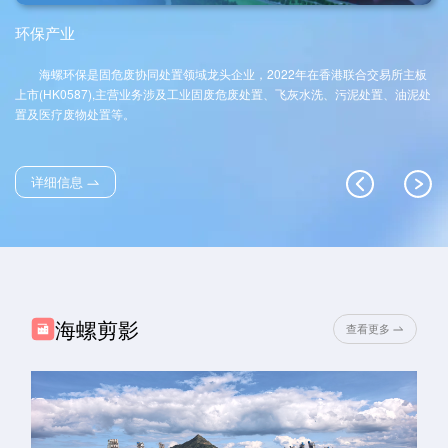
度重视职工文化建设，积极践行全民阅读
耕每一个海外基地，以融合优势链接国际
理念，深耕“书香海螺”建设，打造职工书
市场资源，不断绘就企业全球化高质量发
环保产业
屋、读书角等文化阵地，常态化开展读书
展的新画卷。
分享会、经典诵读、亲子阅读等活动，其
中池州海螺“职工时光书屋”获评全国总工会
海螺环保是固危废协同处置领域龙头企业，2022年在香港联合交易所主板
职工书屋，使阅读在企业内部蔚然成风。
上市(HK0587),主营业务涉及工业固废危废处置、飞灰水洗、污泥处置、油泥处
此次参会，既是集团学习借鉴省属兄弟企
置及医疗废物处置等。
业先进经验的宝贵契机，也是深化“书香海
螺”建设的重要举措。
详细信息
海螺剪影
查看更多