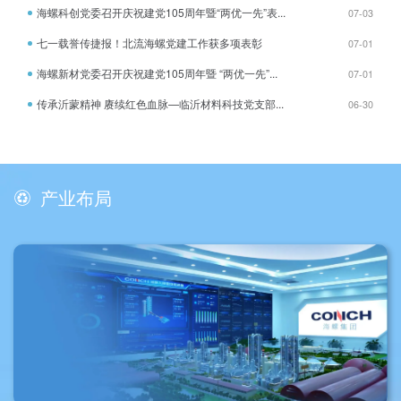
与全省30家省属企业代表齐聚一堂，共赴
提质增效与本土化深耕。一线驻场团队充
海螺科创党委召开庆祝建党105周年暨“两优一先”表...
07-03
“开卷之约”，共话阅读赋能国企高质量发展
分输出国内成熟的生产管理经验，深度参
新篇章。本次活动由省国资委主办，国元
与合作工厂日常运营，协助其优化生产流
七一载誉传捷报！北流海螺党建工作获多项表彰
07-01
金控集团、安徽出版集团承办，省国资委
程、规范作业标准、补齐管理短板，持续
党委委员、副主任李向阳出席活动并讲
提升海外工厂自主生产与运营能力。通过
海螺新材党委召开庆祝建党105周年暨 “两优一先”...
话。启动仪式在集体观看《总书记的读书
07-01
中外团队常态化协作、双向交流融合，搭
“方法论”》专题视频中拉开帷幕，通过宣传
建起高效协同的生产管理体系，有效降低
片集中展示了近年来安徽省“书香国企”建设
传承沂蒙精神 赓续红色血脉—临沂材料科技党支部...
06-30
产能损耗与交付风险，以稳定的品质和履
的丰硕成果，让现场人员深切感受到阅读
约能力积累良好的海外口碑。坚持内外联
在国企思想政治引领、文化培育、人才培
动、创新品类升级，构建海内外协同发展
养中的重要作用。会上，主办方正式发布
的全球化产业新格局。在稳步拓展海外规
“书香国企阅读季”推荐书目，涵盖马克思主
模化产能的同时，公司依托国内精细化生
义经典著作、党的创新理论读本与皖版精
产与高端加工的核心优势，承接新品研发
品图书等，同步发出《开卷江淮 书香皖
产业布局
与高端生产任务，积极开拓西服、瑜伽服
企》阅读倡议，并向省属企业代表赠书，
等高附加值新品类，逐步形成“海外规模化
倡导广大干部职工在品读经典中涵养正
量产、国内精深化创新”的双向赋能模式，
气、淬炼思想、指导实践。全民阅读指导
海外基地负责成熟品类的大批量稳定供
专家安妮、魏民及国元员工深情诵读经典
应，国内团队则聚焦设计研发、样品试
篇目，作家赵焰结合自身经历作阅读分
制、小批量高端订单，两者相辅相成、优
享，字字珠玑、引人入胜；国元金控集
势互补。这一格局的构建，推动服装出口
团、省投资集团、安徽农垦集团先后作 “书
业务从传统的规模扩张向品质升级、品类
香国企” 建设经验交流，分享阅读活动开
升级转型，打造差异化市场竞争力。从初
展、阅读阵地打造、阅读成果转化等方面
步布局到稳步落地，从直面困境到聚力破
的务实举措与成效，为集团后续工作开展
局，技术公司海外市场的每一步进展，既
提供了宝贵经验与有益借鉴。建设“书香国
是企业战略布局的成果，更是一线团队坚
企”是筑牢信仰之基的政治要求、提升企业
守实干、协同攻坚的生动写照。公司将持
实力的重要路径、建强企业文化的必由之
续完善海内外产能协同体系，以专业实力
路。作为省属重点国企，海螺集团始终高
应对复杂多变的外部环境，以实干姿态深