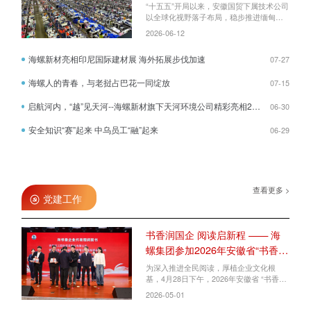
极应对挑战，坚定信心、真抓实干，全力
“十五五”开局以来，安徽国贸下属技术公司
以赴冲刺完成公司全年各项任务目标！
以全球化视野落子布局，稳步推进缅甸服
装海外生产基地建设。从2023年下半年启
2026-06-12
动仰光基地前期筹备，到2024年开始本土
工厂试点合作，再到今年与当地五家优质
海螺新材亮相印尼国际建材展 海外拓展步伐加速
07-27
工厂达成常态化合作，实现服装业务30%
订单有序外迁——一条跨越国界的服装供
海螺人的青春，与老挝占巴花一同绽放
07-15
应链正在东南亚腹地悄然成型，标志着公
司全球化协同生产架构基本落地。然而，
启航河内，“越”见天河--海螺新材旗下天河环境公司精彩亮相2026越南ENTECH国际环保展
海外布局从来不是一帆风顺的蓝图绘制，
06-30
而是一场在风浪中稳舵前行的实战考验。
直面海外生产困境、全力攻坚保履约，是
安全知识“赛”起来 中乌员工“融”起来
06-29
公司稳固海外市场基本盘的核心举措。今
年以来，缅甸当地缺油问题日益突出，常
态化断电导致生产线频繁停滞、生产节奏
紊乱，订单交货期面临极大压力。面对海
外生产的突发难题，公司坚守履约为本、
查看更多 >
客户至上的原则，针对当地生产不稳定的
党建工作
短板，迅速建立“业务员定期出差、质检员
长期驻场”的一线攻坚机制。业务人员扎根
现场协调产能、跟进订单、优化生产计
书香润国企 阅读启新程 —— 海
划，灵活应对停工误工问题；质检人员全
螺集团参加2026年安徽省“书香国
程驻场把控生产工序、严守品质标准，全
方位保障订单质量与交付进度，最大程度
企阅读季”启动仪式
为深入推进全民阅读，厚植企业文化根
抵消能源短缺带来的生产负面影响。深耕
基，4月28日下午，2026年安徽省 “书香国
本土化融合赋能、优化生产管理，是公司
企阅读季” 启动仪式在国元投资隆重举行。
2026-05-01
海外业务长效发展的关键支撑。公司不止
海螺集团下属安徽国贸受集团委派参会，
步于简单的产能转移，更注重海外工厂的